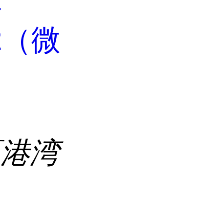
2
42（微
区港湾