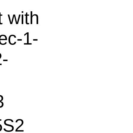
t with
dec-1-
2-
3
S2