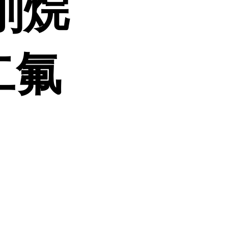
刚烷
二氟