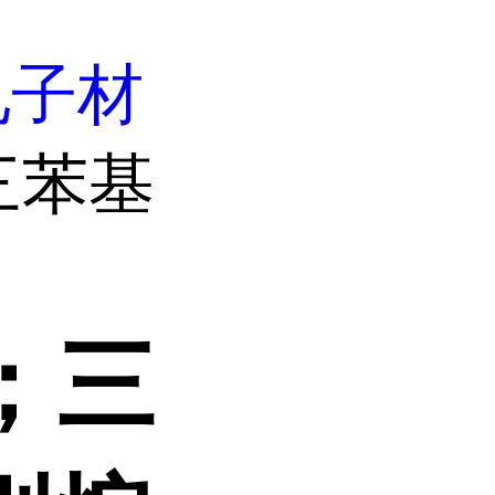
电子材
；三苯基
3；三