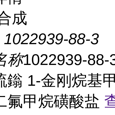
合成
：
1022939-88-3
名称
1022939-88
硫鎓 1-金刚烷基
二氟甲烷磺酸盐