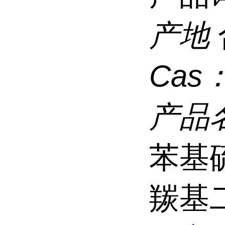
产地
Cas
产品
苯基
羰基