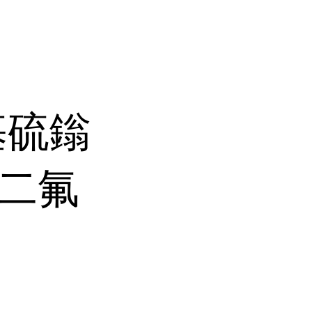
苯基硫鎓
基二氟