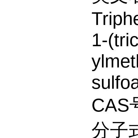
Triph
1-(tri
ylmeth
sulfo
CAS号
分子式