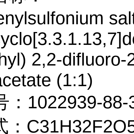
enylsulfonium sal
cyclo[3.3.1.13,7]
yl) 2,2-difluoro-
acetate (1:1)
：1022939-88-
：C31H32F2O5