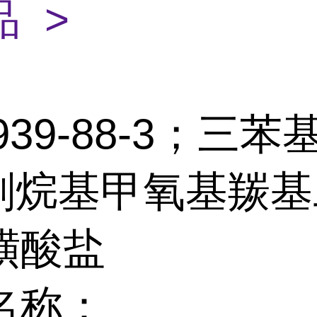
 >
2939-88-3；三
金刚烷基甲氧基羰
磺酸盐
名称：