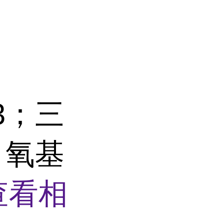
-3；三
甲氧基
查看相