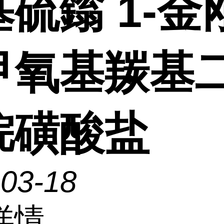
硫鎓 1-金
甲氧基羰基
烷磺酸盐
-03-18
详情