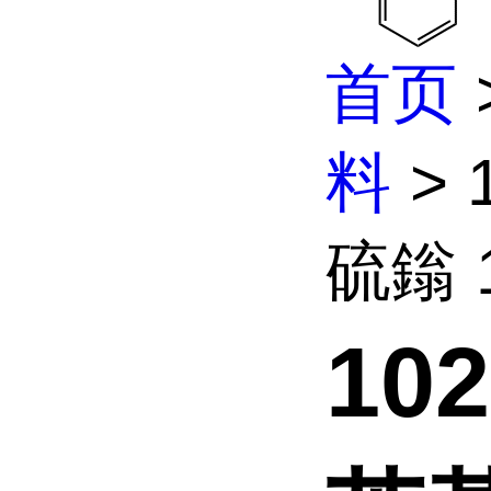
首页
料
> 
硫鎓 1-
10