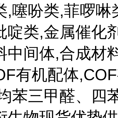
类,噻吩类,菲啰啉
吡啶类,金属催化剂
料中间体,合成材
OF有机配体,CO
,均苯三甲醛、四
衍生物现货优势供