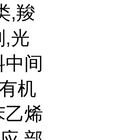
类,羧
,光
料中间
F有机
苯乙烯
应,部