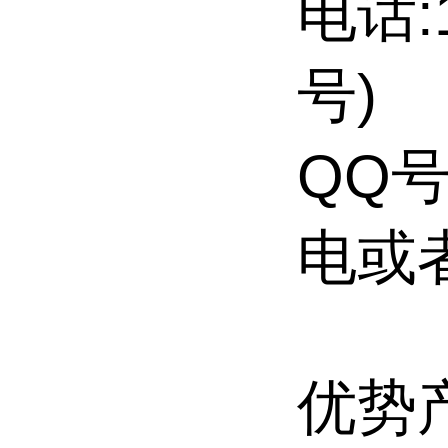
电话:
号)
QQ号
电或
优势