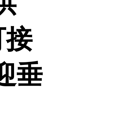
供
可接
迎垂