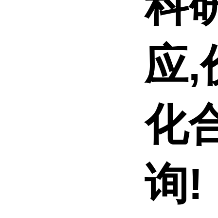
科
应,
化
询!