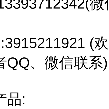
13393712342(
:3915211921 
者QQ、微信联系)
产品: