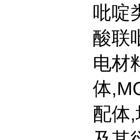
吡啶
酸联
电材
体,M
配体
及其