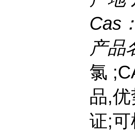
Cas
产品
氯 ;C
品,
证;