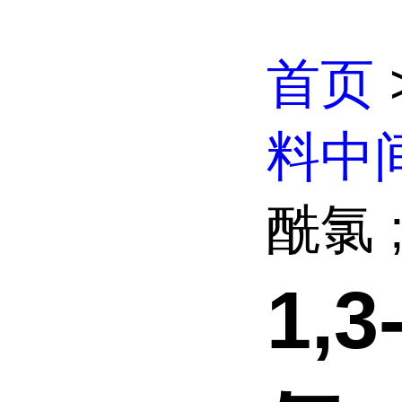
首页
料中
酰氯 ;
1,