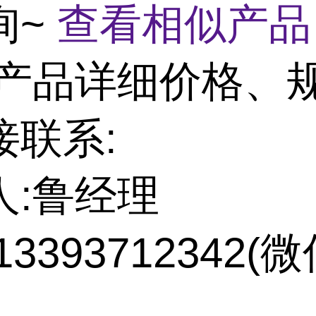
询~
查看相似产品
产品详细价格、
接联系:
人:鲁经理
13393712342(