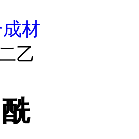
合成材
烷二乙
乙酰