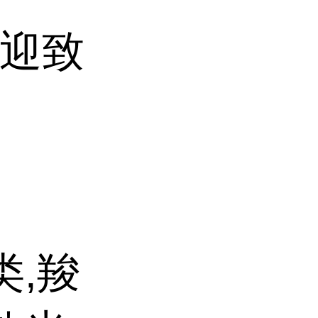
(欢迎致
类,羧