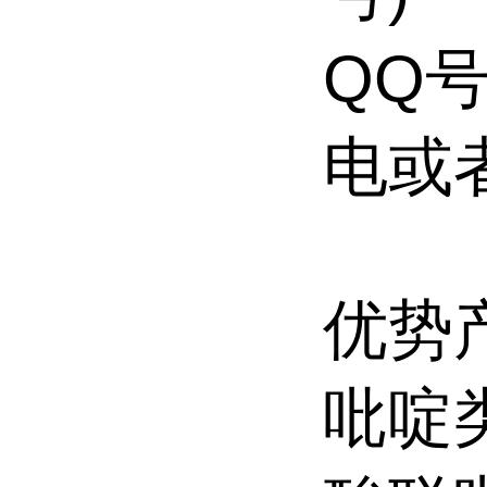
QQ号
电或
优势
吡啶