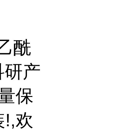
二乙酰
 科研产
质量保
!,欢