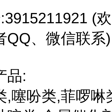
:3915211921 
者QQ、微信联系)
产品:
类,噻吩类,菲啰啉