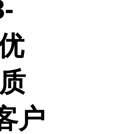
-
,优
,质
客户