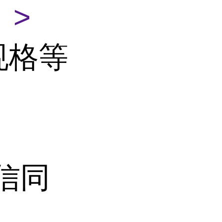
 >
规格等
微信同