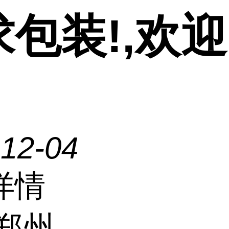
求包装!,欢
-12-04
详情
郑州