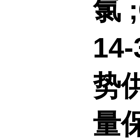
氯 ;
14
势
量