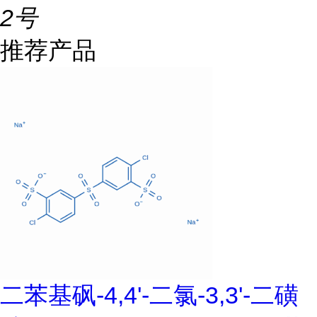
2号
推荐产品
二苯基砜-4,4'-二氯-3,3'-二磺