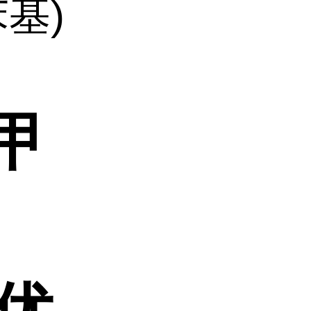
苯基)
)甲