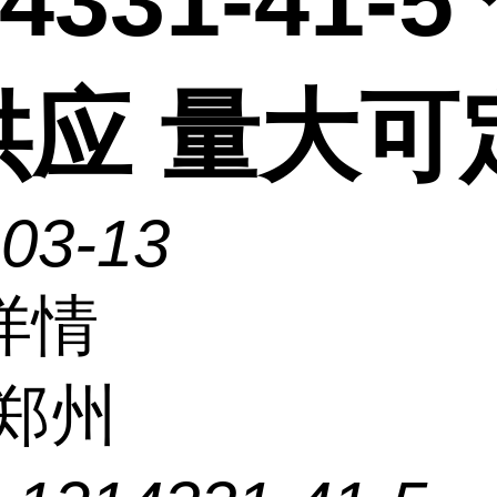
4331-41-5
供应 量大可
-03-13
详情
郑州