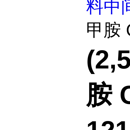
料中
甲胺 C
(2
胺 