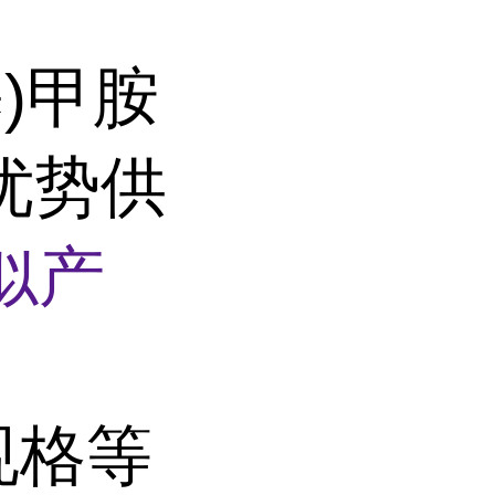
基)甲胺
5 优势供
似产
规格等