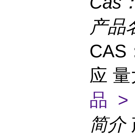
Cas
产品
CAS：
应 
品 >
简介