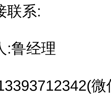
接联系:
人:鲁经理
13393712342(