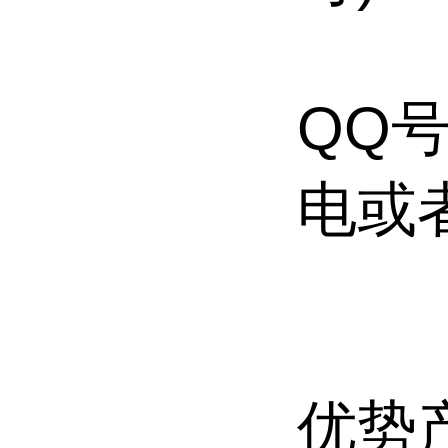
QQ号
电或
优势