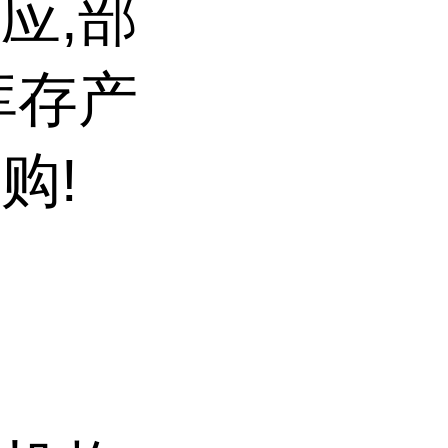
应,部
库存产
购!