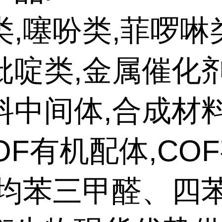
类,噻吩类,菲啰啉
吡啶类,金属催化剂
料中间体,合成材
OF有机配体,CO
,均苯三甲醛、四