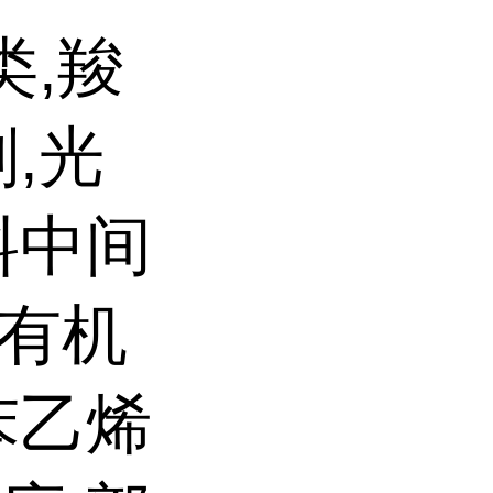
类,羧
,光
料中间
F有机
苯乙烯