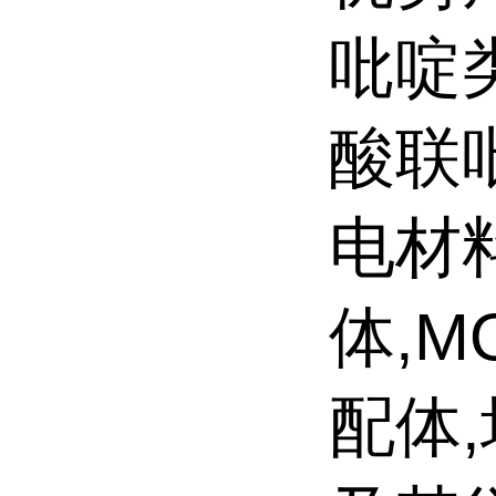
吡啶
酸联
电材
体,M
配体