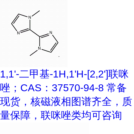
1,1'-二甲基-1H,1'H-[2,2']联咪
唑；CAS：37570-94-8 常备
现货，核磁液相图谱齐全，质
量保障，联咪唑类均可咨询