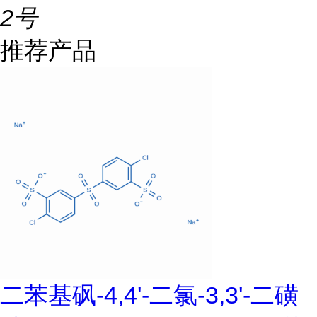
2号
推荐产品
二苯基砜-4,4'-二氯-3,3'-二磺