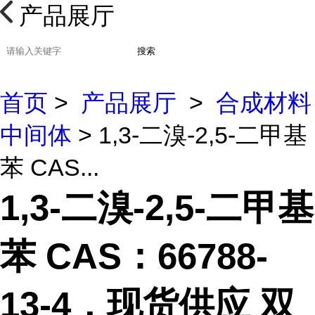
产品展厅
搜索
首页
>
产品展厅
>
合成材料
中间体
> 1,3-二溴-2,5-二甲基
苯 CAS...
1,3-二溴-2,5-二甲基
苯 CAS：66788-
13-4，现货供应 双