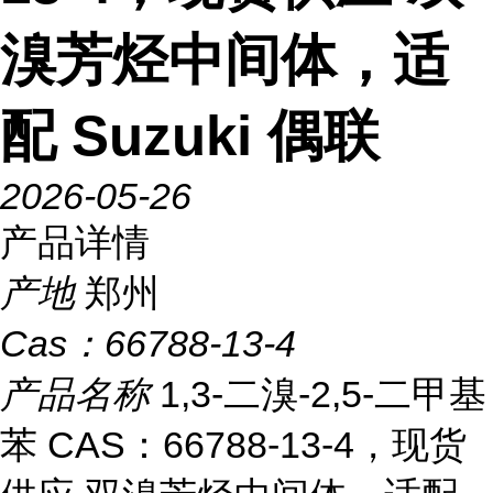
溴芳烃中间体，适
配 Suzuki 偶联
2026-05-26
产品详情
产地
郑州
Cas：
66788-13-4
产品名称
1,3-二溴-2,5-二甲基
苯 CAS：66788-13-4，现货