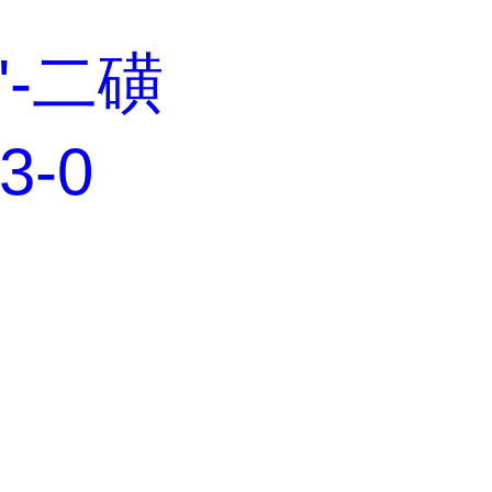
'-二磺
3-0