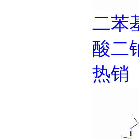
二苯基砜
酸二钠
热销