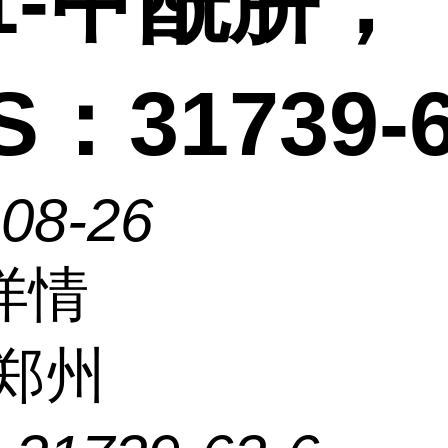
1-甲酰肼；
S：31739-6
-08-26
详情
郑州