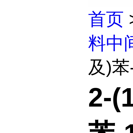
首页
料中
及)苯-
2-