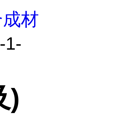
合成材
-1-
及)