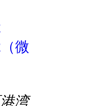
2
42（微
区港湾