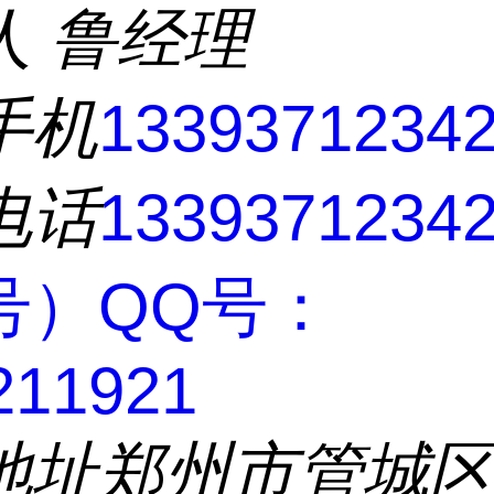
人
鲁经理
手机
1339371234
电话
133937123
号）QQ号：
211921
地址
郑州市管城