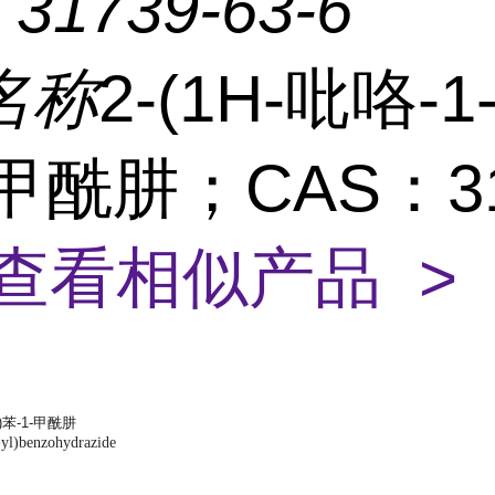
：
31739-63-6
名称
2-(1H-吡咯-1
-甲酰肼；CAS：31
查看相似产品 >
及)苯-1-甲酰肼
-yl)benzohydrazide