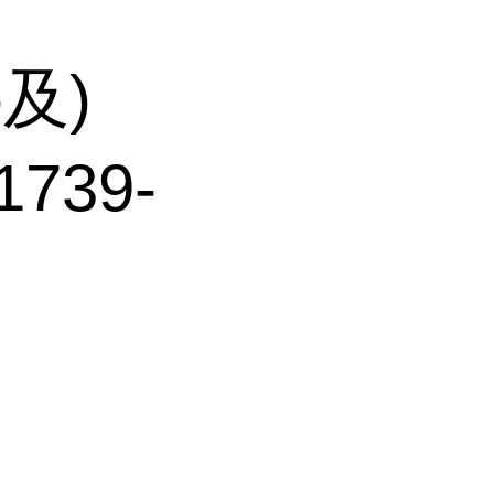
-及)
739-