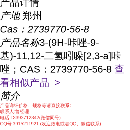
产品详情
产地
郑州
Cas：
2739770-56-8
产品名称
3-(9H-咔唑-9-
基)-11,12-二氢吲哚[2,3-a]咔
唑；CAS：2739770-56-8
查
看相似产品 >
简介
产品详细价格、规格等请直接联系:
联系人:鲁经理
电话:
13393712342(微信同号)
QQ号:3915211921
(欢迎致电或者QQ、微信联系)