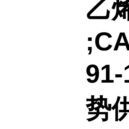
乙
;CA
91
势