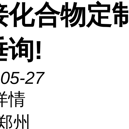
接化合物定制
询!
-05-27
详情
郑州