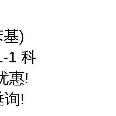
苯基)
1-1 科
优惠!
询!