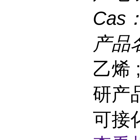
Cas
产品
乙烯 ;
研产
可接