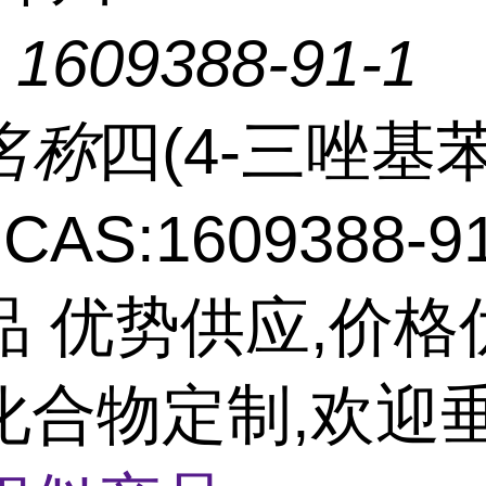
：
1609388-91-1
名称
四(4-三唑基
CAS:1609388-9
品 优势供应,价格
化合物定制,欢迎垂