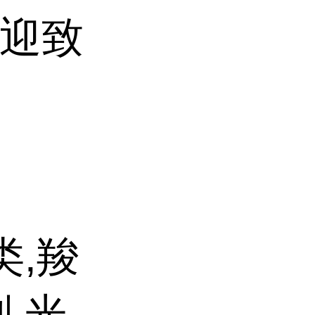
(欢迎致
类,羧
,光