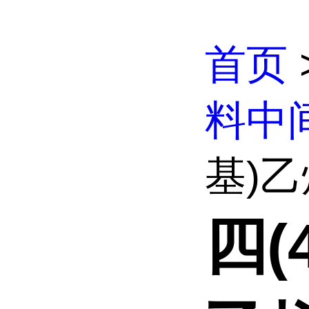
首页
料中
基)乙烯
四(