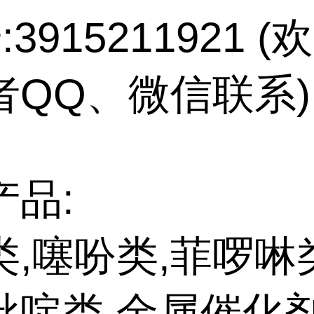
:3915211921 
者QQ、微信联系)
产品:
类,噻吩类,菲啰啉
吡啶类,金属催化剂