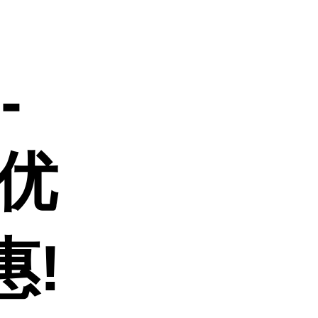
-
 优
惠!