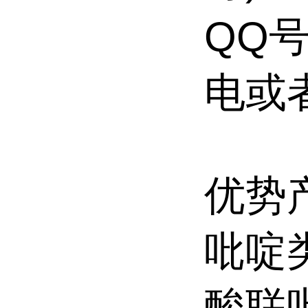
QQ号
电或
优势
吡啶
酸联