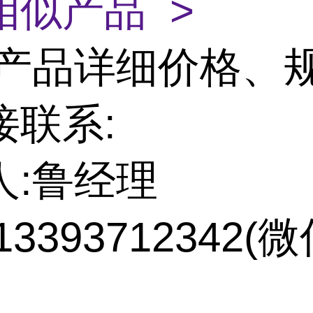
相似产品 >
产品详细价格、
接联系:
人:鲁经理
13393712342(