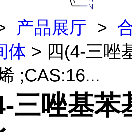
>
产品展厅
>
间体
> 四(4-三唑
 ;CAS:16...
4-三唑基苯