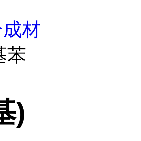
合成材
基苯
基)