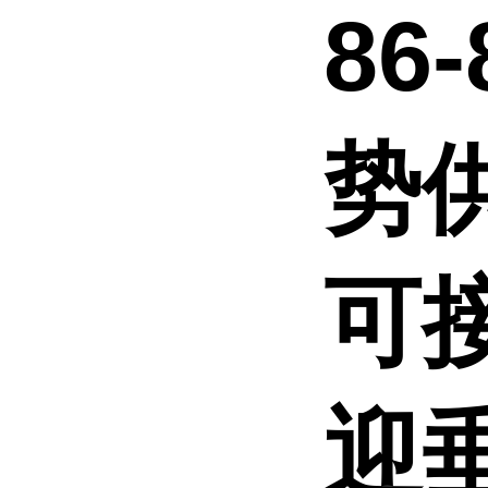
86
势
可
迎垂