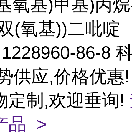
-基氧基)甲基)丙烷-1
双(氧基))二吡啶
:1228960-86-8
势供应,价格优惠!
物定制,欢迎垂询!
产品 >