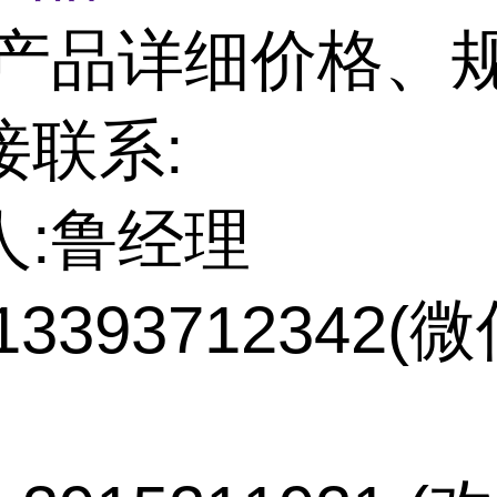
产品详细价格、
接联系:
人:鲁经理
13393712342(