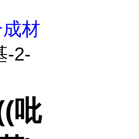
合成材
基-2-
((吡