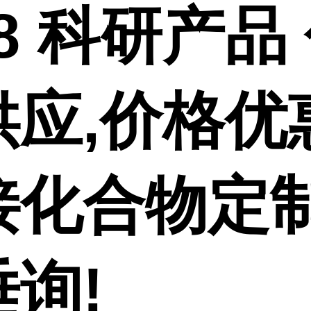
-8 科研产品
供应,价格优
接化合物定制
询!