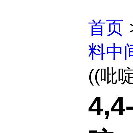
首页
料中
((吡啶
4,4