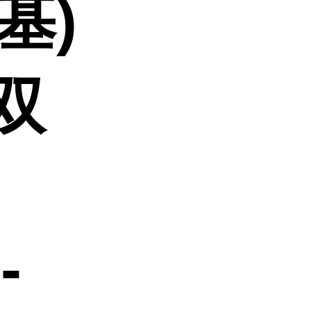
基)
)双
-