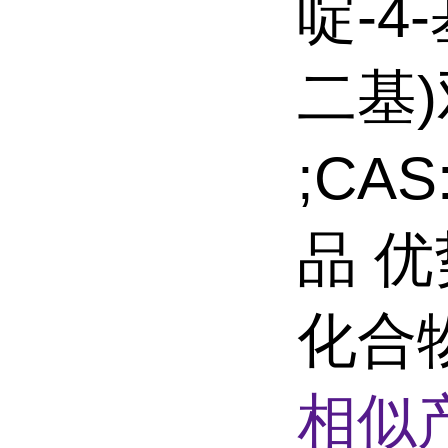
啶-4
二基)
;CAS
品 优
化合
相似