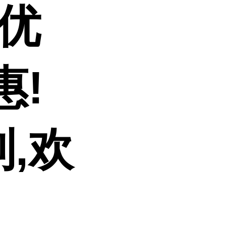
 优
惠!
,欢