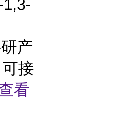
,3-
 科研产
 可接
查看