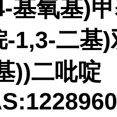
4-基氧基)甲
-1,3-二基
基))二吡啶
S:1228960