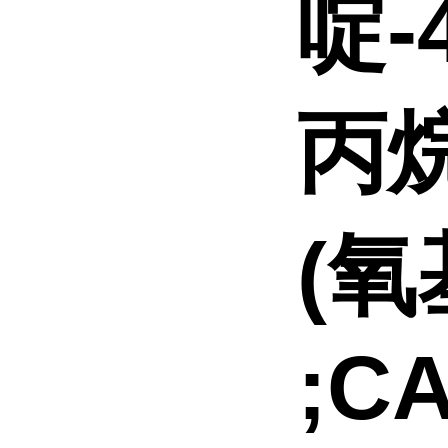
啶-
丙烷
(氧
;CA