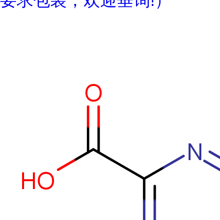
要求包装；欢迎垂询!）