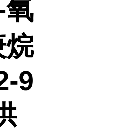
-氧
庚烷
2-9
供