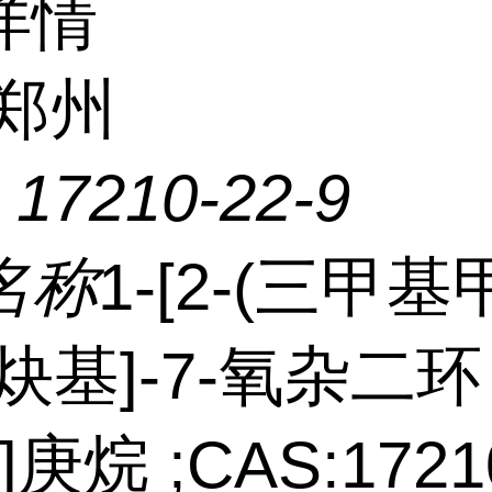
详情
郑州
：
17210-22-9
名称
1-[2-(三甲
炔基]-7-氧杂二环
.0]庚烷 ;CAS:1721