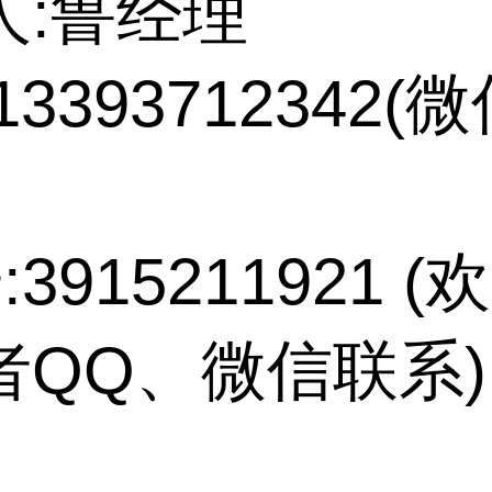
人:鲁经理
13393712342(
:3915211921 
者QQ、微信联系)