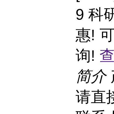
9 科
惠!
询!
查
简介
请直