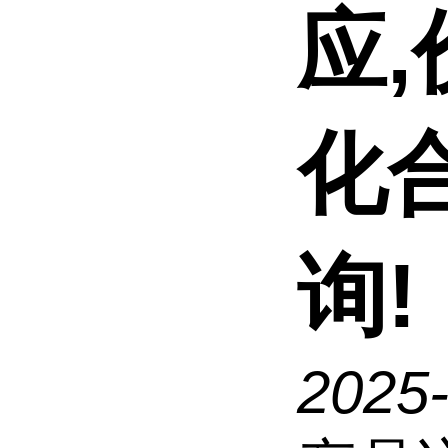
应,
化
询!
2025-