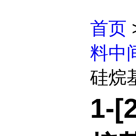
首页
料中
硅烷基
1-