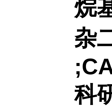
烷基
杂二
;CA
科