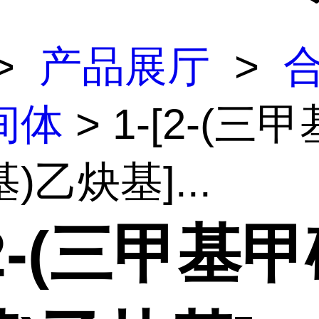
>
产品展厅
>
间体
> 1-[2-(三
)乙炔基]...
[2-(三甲基