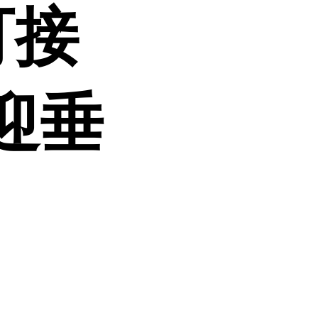
可接
迎垂