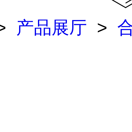
>
产品展厅
>
间体
> (E)-3-[(
基)]丙...
)-3-[(3-苯