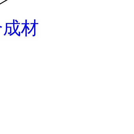
合成材
3-苯基磺
基磺氨