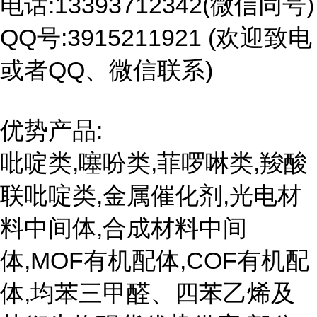
电话:13393712342(微信同号)
QQ号:3915211921 (欢迎致电
或者QQ、微信联系)
优势产品:
吡啶类,噻吩类,菲啰啉类,羧酸
联吡啶类,金属催化剂,光电材
料中间体,合成材料中间
体,MOF有机配体,COF有机配
体,均苯三甲醛、四苯乙烯及