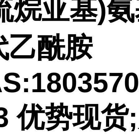
-硫烷亚基)氨
代乙酰胺
S:1803570
-3 优势现货