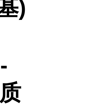
基)
-
;质