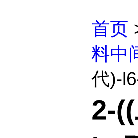
首页
料中
代)-l
2-