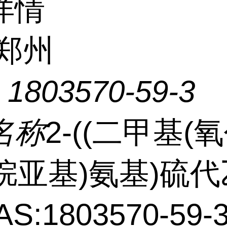
详情
郑州
：
1803570-59-3
名称
2-((二甲基(氧
硫烷亚基)氨基)硫
AS:1803570-59