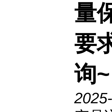
量
要
询~
2025