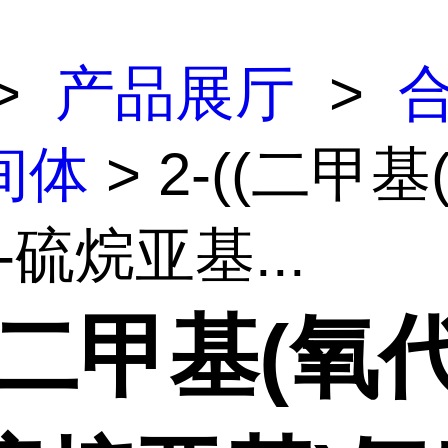
>
产品展厅
>
间体
> 2-((二甲基
6-硫烷亚基...
((二甲基(氧代