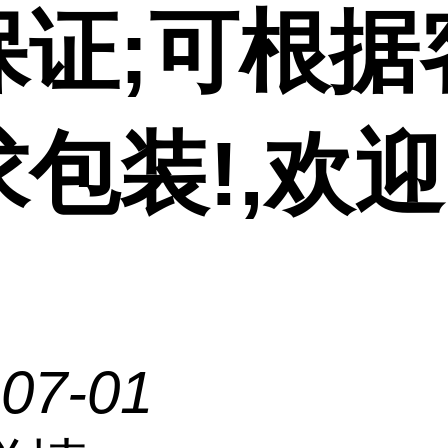
保证;可根据
求包装!,欢
-07-01