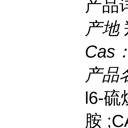
产品
产地
Cas
产品
l6-
胺 ;C