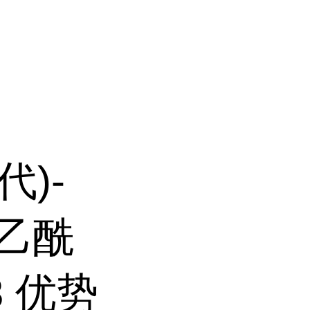
代)-
代乙酰
-3 优势