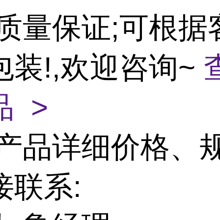
;质量保证;可根据
包装!,欢迎咨询~
 >
产品详细价格、
接联系: