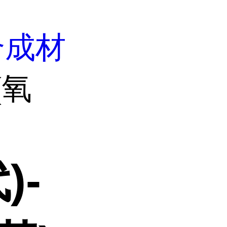
合成材
(氧
)-