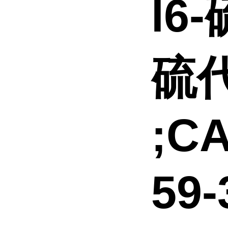
l6
硫
;CA
59