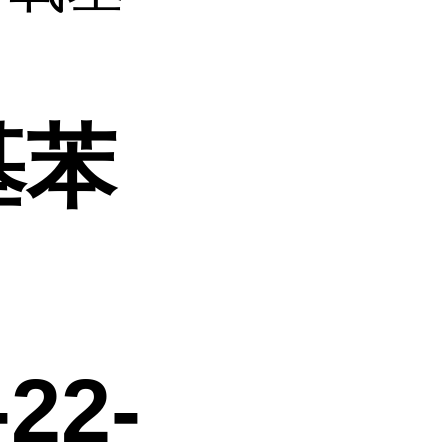
基苯
22-