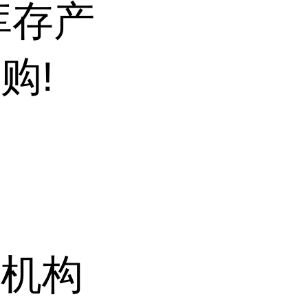
库存产
购!
研机构