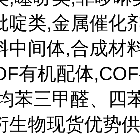
吡啶类,金属催化剂
料中间体,合成材
OF有机配体,CO
,均苯三甲醛、四
衍生物现货优势供