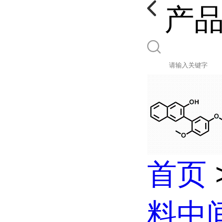
产
首页
料中