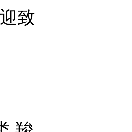
(欢迎致
类,羧