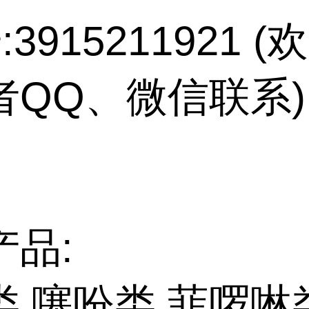
:3915211921 
者QQ、微信联系)
产品:
类,噻吩类,菲啰啉