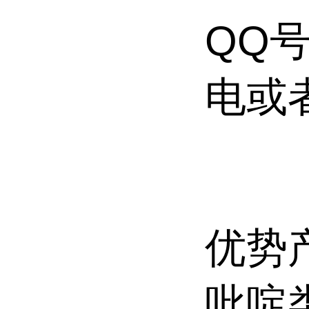
QQ号
电或
优势
吡啶