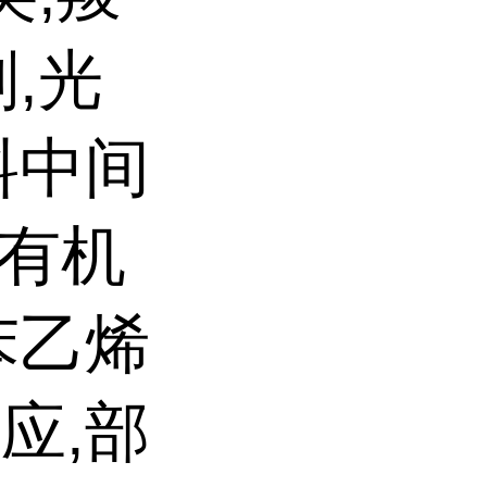
,光
料中间
F有机
苯乙烯
应,部