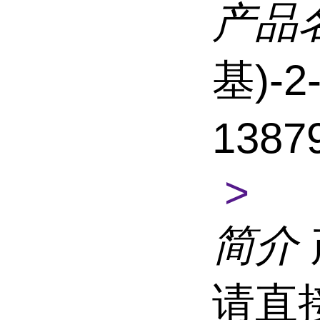
产品
基)-
1387
>
简介
请直