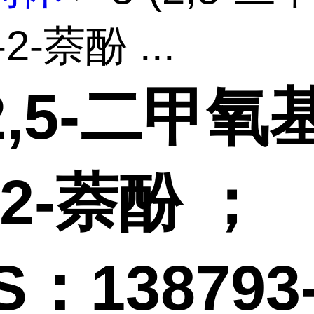
2-萘酚 ...
(2,5-二甲氧
-2-萘酚 ；
S：138793-