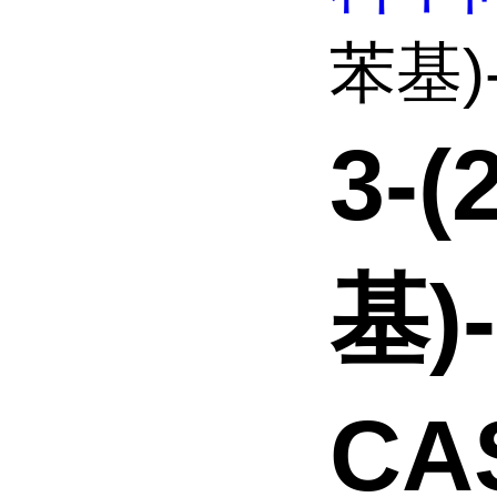
苯基)-
3-
基)
CA