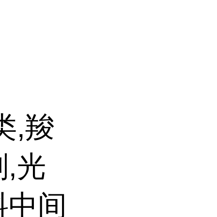
类,羧
,光
料中间