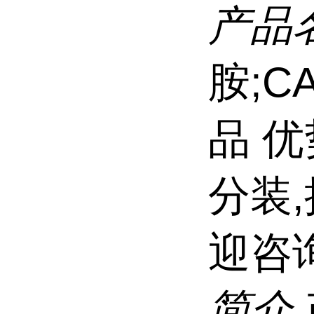
产品
胺;CA
品 
分装
迎咨
简介