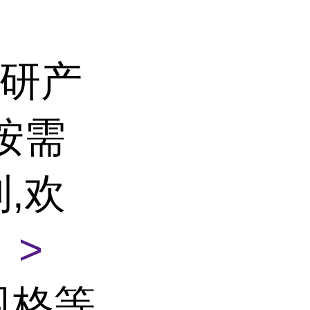
 科研产
按需
,欢
 >
规格等