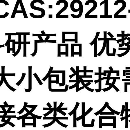
AS:29212
科研产品 优
,大小包装按
,接各类化合