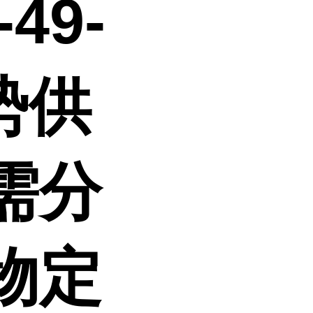
-49-
势供
需分
物定