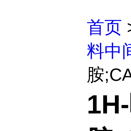
首页
料中
胺;CAS
1H