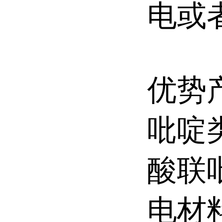
电或
优势
吡啶
酸联
电材