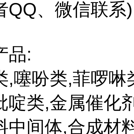
者QQ、微信联系)
产品:
类,噻吩类,菲啰啉
吡啶类,金属催化剂
料中间体,合成材