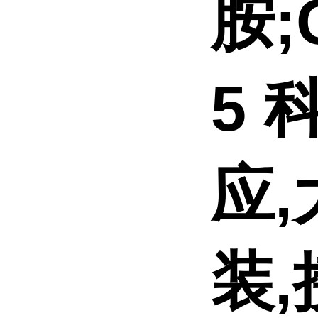
胺;C
5 
应
装