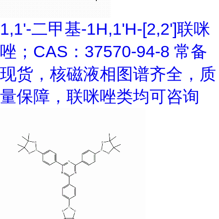
1,1'-二甲基-1H,1'H-[2,2']联咪
唑；CAS：37570-94-8 常备
现货，核磁液相图谱齐全，质
量保障，联咪唑类均可咨询