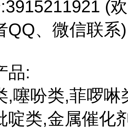
:3915211921 
者QQ、微信联系)
产品:
类,噻吩类,菲啰啉
吡啶类,金属催化剂