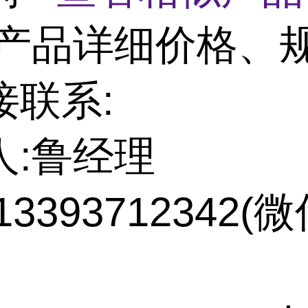
产品详细价格、
接联系:
人:鲁经理
13393712342(