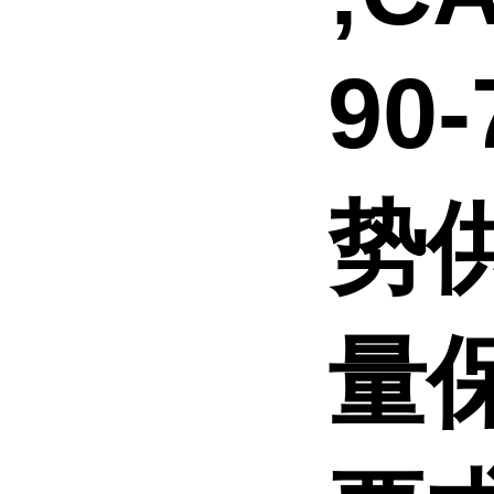
90
势
量