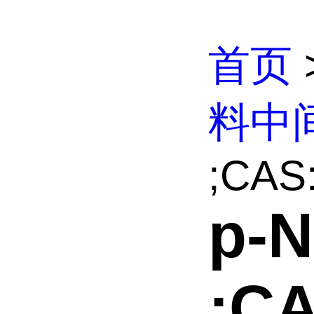
首页
料中
;CAS:
p-
;CA