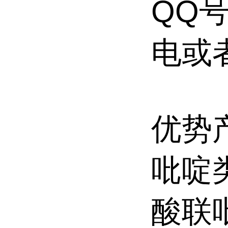
QQ号
电或
优势
吡啶
酸联