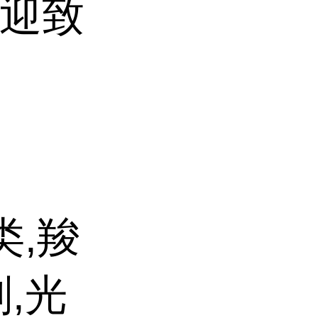
(欢迎致
类,羧
,光