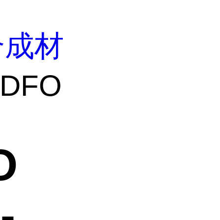
合成材
-DFO
O
-