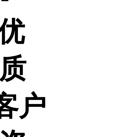
,优
,质
客户