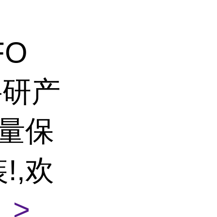
FO
 科研产
质量保
!,欢
 >