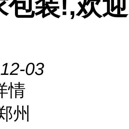
求包装!,欢
-12-03
详情
郑州